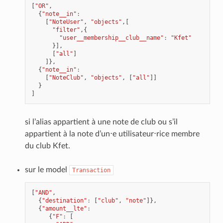
[
"OR"
,
{
"note__in"
:
[
"NoteUser"
,
"objects"
,[
"filter"
,{
"user__membership__club__name"
:
"Kfet"
}],
[
"all"
]
]},
{
"note__in"
:
[
"NoteClub"
,
"objects"
,
[
"all"
]]
}
]
si l’alias appartient à une note de club ou s’il
appartient à la note d’un⋅e utilisateur⋅rice membre
du club Kfet.
sur le model
Transaction
[
"AND"
,
{
"destination"
:
[
"club"
,
"note"
]},
{
"amount__lte"
:
{
"F"
:
[