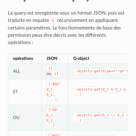
La query est enregistrée sous un format JSON, puis est
traduite en requête
récursivement en appliquant
Q
certains paramètres. Le fonctionnemente de base des
permission peux être décris avec les différents
opérations :
opérations
JSON
Q object
[]
ALL
.objects.get(Q(pk=F("pk"))
ou
{}
["AND",
Q_1,
.objects.get(Q_1
&
Q_2
&
ET
Q_2,
...)
...
]
["OR",
Q_1,
.objects.get(Q_1
\|
Q_2
\|
OU
Q_2,
...)
...]
["NOT",