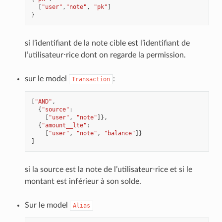
[
"user"
,
"note"
,
"pk"
]
}
si l’identifiant de la note cible est l’identifiant de
l’utilisateur⋅rice dont on regarde la permission.
sur le model
:
Transaction
[
"AND"
,
{
"source"
:
[
"user"
,
"note"
]},
{
"amount__lte"
:
[
"user"
,
"note"
,
"balance"
]}
]
si la source est la note de l’utilisateur⋅rice et si le
montant est inférieur à son solde.
Sur le model
Alias