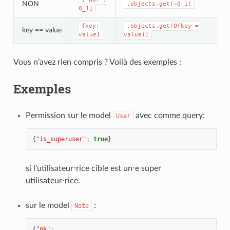
NON
.objects.get(~Q_1)
Q_1]
{key:
.objects.get(Q(key
=
key == value
value}
value))
Vous n’avez rien compris ? Voilà des exemples :
Exemples
Permission sur le model
avec comme query:
User
{
"is_superuser"
:
true
}
si l’utilisateur⋅rice cible est un⋅e super
utilisateur⋅rice.
sur le model
:
Note
{
"pk"
: